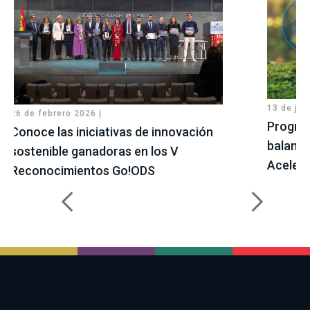
13 de jul
26 de febrero 2026 |
Progres
Conoce las iniciativas de innovación
balance
sostenible ganadoras en los V
Aceler
Reconocimientos Go!ODS