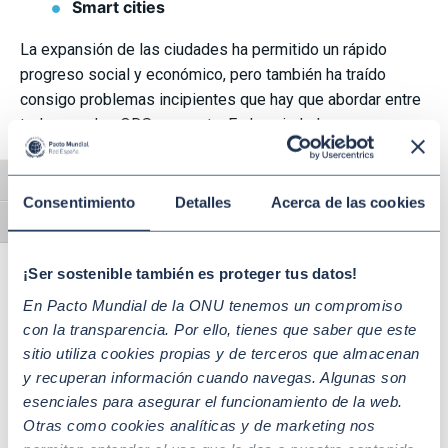
Smart cities
La expansión de las ciudades ha permitido un rápido
progreso social y económico, pero también ha traído
consigo problemas incipientes que hay que abordar entre
todos con los ODS en mente. En las ciudades nos
veremos (casi) todos: personas, políticos y empresas.
Alternar alto contraste
Economía circular
Consentimiento
Detalles
Acerca de las cookies
Alternar tamaño de letra
Todos los conceptos que conlleva se relacionan con la
sostenibilidad: reducción de residuos, innovación, impacto
¡Ser sostenible también es proteger tus datos!
medioambiental, nuevas profesiones, colaboración… un
En Pacto Mundial de la ONU tenemos un compromiso
sustrato que se sitúa en el centro de los ODS, generando
con la transparencia. Por ello, tienes que saber que este
oportunidades para los negocios, la producción y la
sitio utiliza cookies propias y de terceros que almacenan
mentalidad de todos los actores.
y recuperan información cuando navegas. Algunas son
Empleo de calidad
esenciales para asegurar el funcionamiento de la web.
Otras como cookies analíticas y de marketing nos
El ODS 8 ha sido el más citado entre el sector privado