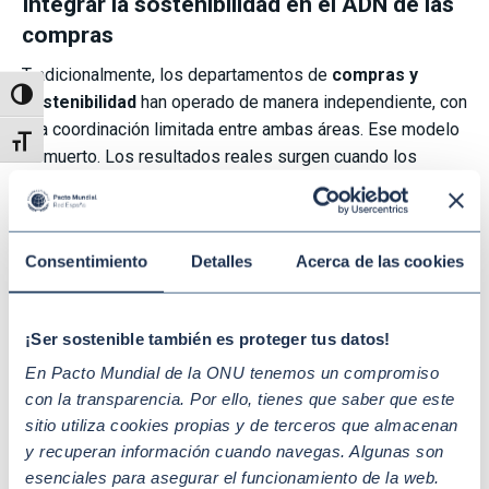
Integrar la sostenibilidad en el ADN de las
compras
Tradicionalmente, los departamentos de
compras y
Alternar alto contraste
sostenibilidad
han operado de manera independiente, con
una coordinación limitada entre ambas áreas. Ese modelo
Alternar tamaño de letra
ha muerto. Los resultados reales surgen cuando los
criterios de carbono se integran directamente en los
contratos, en los
scorecards
de evaluación y en los
procesos de licitación. Al convertir la baja huella de
Consentimiento
Detalles
Acerca de las cookies
carbono en un KPI de compra y vincularlo a incentivos
financieros, la
reducción de emisiones
deja de ser un
deseo para convertirse en una prioridad de negocio.
¡Ser sostenible también es proteger tus datos!
Convertir a los proveedores en aliados
En Pacto Mundial de la ONU tenemos un compromiso
estratégicos
con la transparencia. Por ello, tienes que saber que este
sitio utiliza cookies propias y de terceros que almacenan
Enviar cuestionarios genéricos a cientos de proveedores
y recuperan información cuando navegas. Algunas son
rara vez genera un cambio. La tendencia actual es la
esenciales para asegurar el funcionamiento de la web.