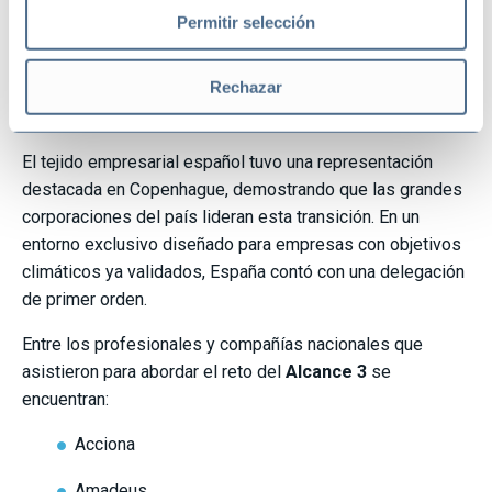
ninguna empresa podría cambiar por sí sola.
Permitir selección
¿Qué empresas españolas
participaron en el evento de la
Rechazar
Climate Action Platform?
El tejido empresarial español tuvo una representación
destacada en Copenhague, demostrando que las grandes
corporaciones del país lideran esta transición. En un
entorno exclusivo diseñado para empresas con objetivos
climáticos ya validados, España contó con una delegación
de primer orden.
Entre los profesionales y compañías nacionales que
asistieron para abordar el reto del
Alcance 3
se
encuentran:
Acciona
Amadeus