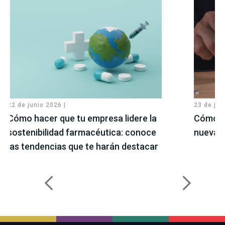
22 de junio 2026 |
23 de jul
Cómo hacer que tu empresa lidere la
Cómo pr
sostenibilidad farmacéutica: conoce
nueva L
las tendencias que te harán destacar