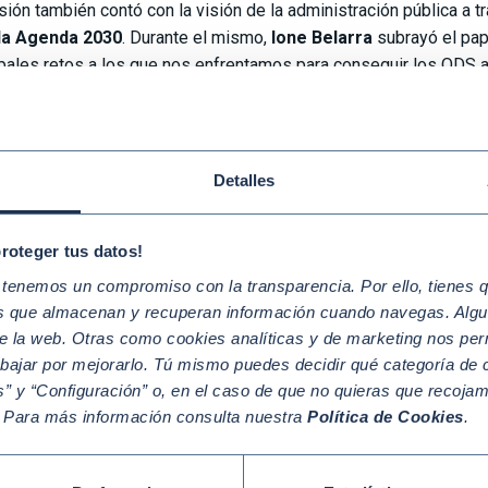
sión también contó con la visión de la administración pública a t
la Agenda 2030
. Durante el mismo,
Ione Belarra
subrayó el pap
ipales retos a los que nos enfrentamos para conseguir los ODS a
dremos alcanzar la Agenda 2030 y afirmar en 10 años que prom
 es imprescindible para dejar un país mejor.»
En este sentido, pr
viendo desde la Secretaría de Estado para aumentar la involucra
lta Empresarial
, desarrollada junto con la Red Española del Pac
Detalles
a la elaboración de la próxima Estrategia de Desarrollo Sostenib
base para salir de la crisis poniendo en el centro a las personas,
proteger tus datos!
mente, la última parte de la jornada se centró en la perspectiva 
enemos un compromiso con la transparencia. Por ello, tienes que
ades adheridas a la Red Española de diferentes tamaños y secto
os que almacenan y recuperan información cuando navegas. Algu
tivo dentro de sus organizaciones. En concreto, la mesa contó con
e la web. Otras como cookies analíticas y de marketing nos per
nsabilidad Corporativa y Fundación de Mahou San Miguel, Benoi
abajar por mejorarlo. Tú mismo puedes decidir qué categoría de c
cturadas de Banco Santander CIB, Francisco Esteban Lefler, Direc
” y “Configuración” o, en el caso de que no quieras que recoja
tegia y Transformación de RRHH de Telefónica, Paloma Baena, Vic
. Para más información consulta nuestra
Política de Cookies
.
 ellas describieron proyectos y acciones que están llevando a 
tar el conocimiento de la Agenda 2030 tanto dentro de su propi