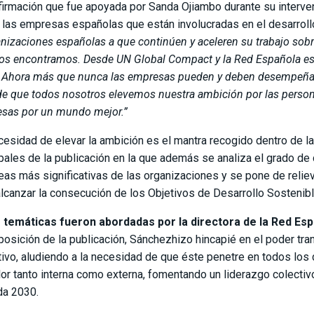
firmación que fue apoyada por Sanda Ojiambo durante su interv
 las empresas españolas que están involucradas en el desarrollo
anizaciones españolas a que continúen y aceleren su trabajo sobre
os encontramos. Desde UN Global Compact y la Red Española est
 Ahora más que nunca las empresas pueden y deben desempeñar 
de que todos nosotros elevemos nuestra ambición por las persona
sas por un mundo mejor.”
cesidad de elevar la ambición es el mantra recogido dentro de l
ipales de la publicación en la que además se analiza el grado 
reas más significativas de las organizaciones y se pone de relie
alcanzar la consecución de los Objetivos de Desarrollo Sostenib
 temáticas fueron abordadas por la directora de la Red Esp
posición de la publicación, Sánchezhizo hincapié en el poder tr
tivo, aludiendo a la necesidad de que éste penetre en todos los
lor tanto interna como externa, fomentando un liderazgo colecti
a 2030.