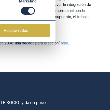
Marketing
ectos fundamentales para promover la integración de
 la alineación de la estrategia empresarial con la
rontar los retos del futuro y por supuesto, el trabajo
e: la Agenda 2030.
Aceptar todas
da 2030: una década para la acción”
aquí
.
ZTE SOCIO! y da un paso