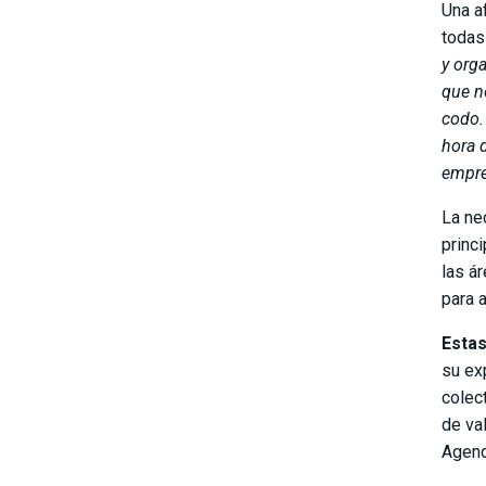
Una a
todas
y org
que n
codo.
hora 
empre
La ne
princ
las á
para 
Estas
su ex
colec
de va
Agend