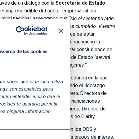
ravés de un diálogo con la
Secretaria de Estado
el imprescindible del sector empresarial los
 nivel nacional, aseverando que
“sin el sector privado
etimos que lo haríamos y lo hemos cumplido. Vuestro
esentó algunas de las acciones que se están
ción de las empresas. Entre ellas mencionó la
to Mundial, que tiene como fin sacar conclusiones de
Acerca de las cookies
le 2030 y que según la Secretaria de Estado
“servirá
 las empresas y en especial a las pymes.”
empresarial a través de una mesa redonda en la que
 saber que este sitio utiliza
res contaron cómo están ejerciendo el liderazgo
nas son esenciales para
 la participación de Beatriz Herrera, Directora de
miten entender el uso que le
t Felix, Responsable global de Financiaciones
ookies te gustaría permitir
tor técnico de FCC, Gabriel de Diego, Director de
mos ninguna información
e President, Global Partnerships de Clarity.
cabo para maximizar su impacto en los ODS y
a organización como de cara a sus grupos de interés.