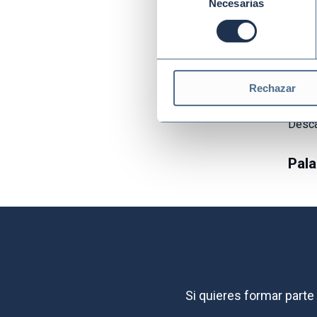
Necesarias
de
Entre
consentimiento
los O
sosten
en al
Rechazar
Puede
Desca
Pala
Si quieres formar part