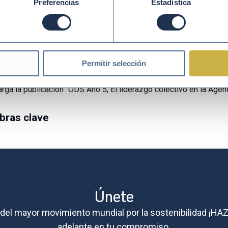
Preferencias
Estadística
 las conclusiones de la mesa, cabe mencionar algunos como asp
DS dentro de las organizaciones como: la rentabilidad derivada de
ibilidad, el auge de la inversión sostenible, la innovación para af
ianza por unos mismos Objetivos y a través de un mismo lenguaj
Permitir selección
s consultar el vídeo de la jornada
aquí
.
rga la publicación “ODS Año 5, El liderazgo colectivo en la Agen
bras clave
Únete
e del mayor movimiento mundial por la sostenibilidad ¡HA
adelante en tu compromiso.