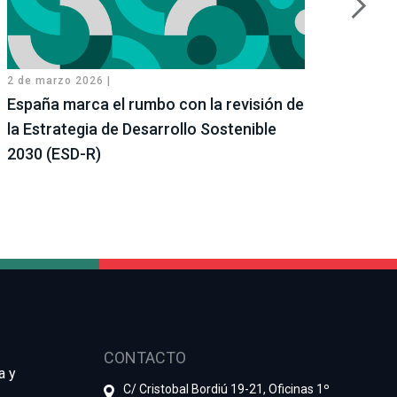
2 de marzo 2026 |
26 de 
España marca el rumbo con la revisión de
Cono
la Estrategia de Desarrollo Sostenible
sost
2030 (ESD-R)
Reco
CONTACTO
a y
C/ Cristobal Bordiú 19-21, Oficinas 1º