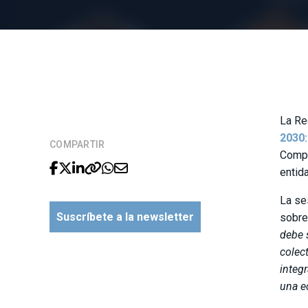
La Re
2030:
COMPARTIR
Compa
entid
La se
Suscríbete a la newsletter
sobre
debe 
colec
integ
una e