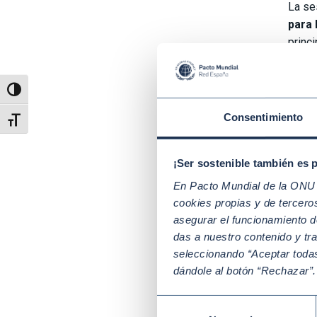
La se
para 
princ
no po
papel
Alternar alto contraste
promo
Consu
Consentimiento
Alternar tamaño de letra
cara 
como 
¡Ser sostenible también es 
Final
En Pacto Mundial de la ONU t
entid
cookies propias y de tercer
colec
asegurar el funcionamiento d
Respo
das a nuestro contenido y tr
Estru
seleccionando “Aceptar todas
Estra
dándole al botón “Rechazar”
Todas
Selección
fomen