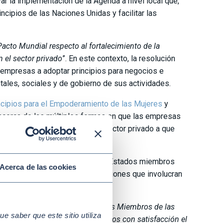
r la implementación de la Agenda a nivel local que,
incipios de las Naciones Unidas y facilitar las
 Pacto Mundial respecto al fortalecimiento de la
 el sector privado
”. En este contexto, la resolución
s empresas a adoptar principios para negocios e
ales, sociales y de gobierno de sus actividades.
ncipios para el Empoderamiento de las Mujeres
y
 acerca de las múltiples formas en que las empresas
o y la comunidad, y alienta al sector privado a que
ién se enfatizó a medida que los Estados miembros
Acerca de las cookies
dición de cuentas en las asociaciones que involucran
cto: «
agradecemos a los Estados Miembros de las
 saber que este sitio utiliza
 y por renovar su apoyo. Acogemos con satisfacción el