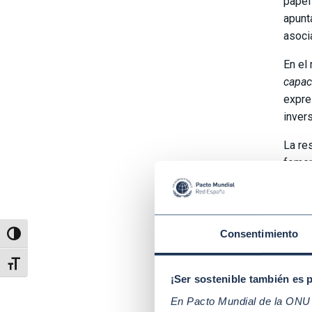
papel
apunta
asoci
En el
capac
expre
inver
La re
fomen
puede
contr
El pa
Consentimiento
Alternar alto contraste
busca
a las
Alternar tamaño de letra
¡Ser sostenible también es 
La Di
En Pacto Mundial de la ONU t
Nacio