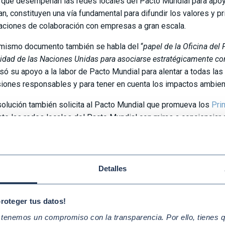
 que desempeñan las redes locales del Pacto Mundial para apoya
n, constituyen una vía fundamental para difundir los valores y pr
aciones de colaboración con empresas a gran escala.
 mismo documento también se habla del “
papel de la Oficina del
idad de las Naciones Unidas para asociarse estratégicamente con
só su apoyo a la labor de Pacto Mundial para alentar a todas la
siones responsables y para tener en cuenta los impactos ambient
solución también solicita al Pacto Mundial que promueva los
Pri
te las redes locales del Pacto Mundial con miras a concienciar
n impulsar la igualdad de género en el lugar de trabajo, el mercad
ibuya a la promoción de la igualdad de género.
pel clave de las medidas de integridad del Pacto Mundial tamb
Detalles
n buenas prácticas y formas de mejorar la transparencia y la ren
 Naciones Unidas.
proteger tus datos!
rectora Ejecutiva del Pacto Mundial, Lise Kingo, comentó al respe
enemos un compromiso con la transparencia. Por ello, tienes que
nes Unidas por su firme confianza en la labor del Pacto Mundial