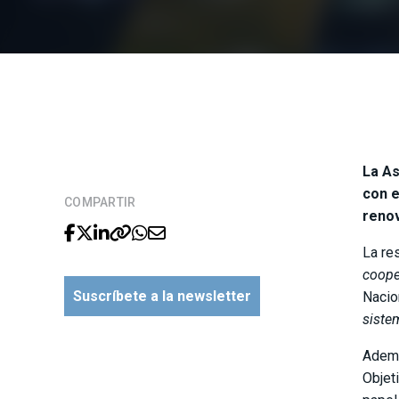
La As
con e
COMPARTIR
reno
La res
coope
Suscríbete a la newsletter
Nacio
siste
Ademá
Objet