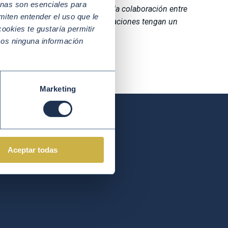
nas son esenciales para
rencia y la gestión de riesgos en la colaboración entre
miten entender el uso que le
bor para garantizar que las asociaciones tengan un
ookies te gustaría permitir
enible
«.
mos ninguna información
Marketing
Aceptar todas
ZTE SOCIO! y da un paso