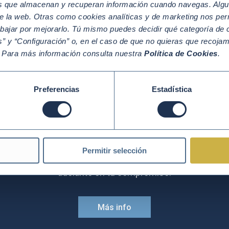
os que almacenan y recuperan información cuando navegas. Algu
s que hacen en la rendición de cuentas, la transparencia, la cohe
e la web. Otras como cookies analíticas y de marketing nos per
aciones Unidas y las empresas, y esperamos continuar nuestra la
abajar por mejorarlo. Tú mismo puedes decidir qué categoría de c
to tangible en la alineación con los Objetivos de Desarrollo Sost
” y “Configuración” o, en el caso de que no quieras que recoja
. Para más información consulta nuestra
Política de Cookies
.
bras clave
Preferencias
Estadística
Únete
Permitir selección
e del mayor movimiento mundial por la sostenibilidad ¡HA
adelante en tu compromiso.
Más info