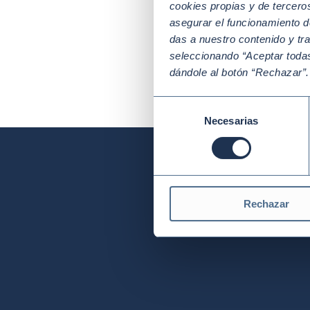
cookies propias y de tercer
énfasi
asegurar el funcionamiento d
las N
das a nuestro contenido y tr
impac
seleccionando “Aceptar todas
dándole al botón “Rechazar”
Pala
Selección
Necesarias
de
consentimiento
Rechazar
Si quieres formar part