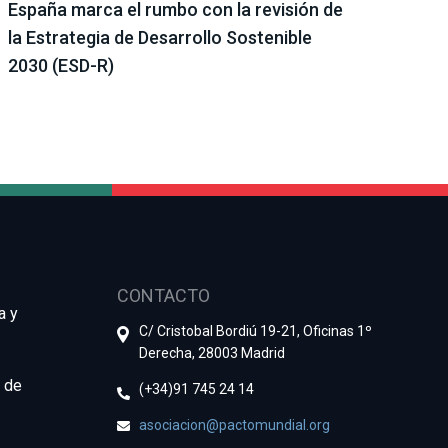
España marca el rumbo con la revisión de
Cono
la Estrategia de Desarrollo Sostenible
sost
2030 (ESD-R)
Reco
CONTACTO
a y
C/ Cristobal Bordiú 19-21, Oficinas 1º
Derecha, 28003 Madrid
e de
(+34)91 745 24 14
asociacion@pactomundial.org