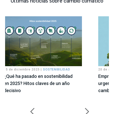
Últimas noticias sobre cambio climático
15 de diciembre 2025 |
SOSTENIBILIDAD
20 de abr
¿Qué ha pasado en sostenibilidad
Empresa
en 2025? Hitos claves de un año
urgenci
decisivo
cambio 