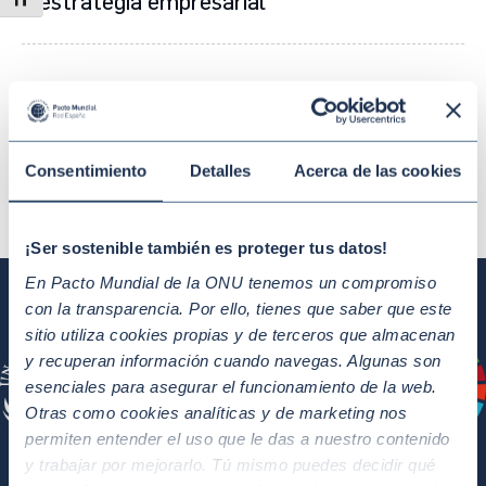
estrategia empresarial
Alternar tamaño de letra
Implementar medidas de economía
circular
Consentimiento
Detalles
Acerca de las cookies
¡Ser sostenible también es proteger tus datos!
En Pacto Mundial de la ONU tenemos un compromiso
con la transparencia. Por ello, tienes que saber que este
sitio utiliza cookies propias y de terceros que almacenan
y recuperan información cuando navegas. Algunas son
esenciales para asegurar el funcionamiento de la web.
Otras como cookies analíticas y de marketing nos
permiten entender el uso que le das a nuestro contenido
y trabajar por mejorarlo. Tú mismo puedes decidir qué