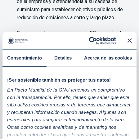
de la empresa y extendiéndola a su cadena de
suministro para establecer objetivos públicos de
reducción de emisiones a corto y largo plazo.
Compensando sus emisiones de CO
a través de
2
proyectos de absorción.
Consentimiento
Detalles
Acerca de las cookies
Elaborando políticas y planes de actuación contra el
cambio climático en línea con el Acuerdo de París.
¡Ser sostenible también es proteger tus datos!
Invirtiendo en adaptación y mitigación climática para
limitar las consecuencias del cambio climático y
En Pacto Mundial de la ONU tenemos un compromiso
con la transparencia. Por ello, tienes que saber que este
obtener beneficios no sólo ambientales sino también
sitio utiliza cookies propias y de terceros que almacenan
económicos a través de la innovación.
y recuperan información cuando navegas. Algunas son
esenciales para asegurar el funcionamiento de la web.
Formando a la plantilla, proveedores y al resto de
Otras como cookies analíticas y de marketing nos
grupos de interés en la lucha contra el cambio
permiten entender el uso que le das a nuestro contenido
climático, para capacitarlos en sus puestos y