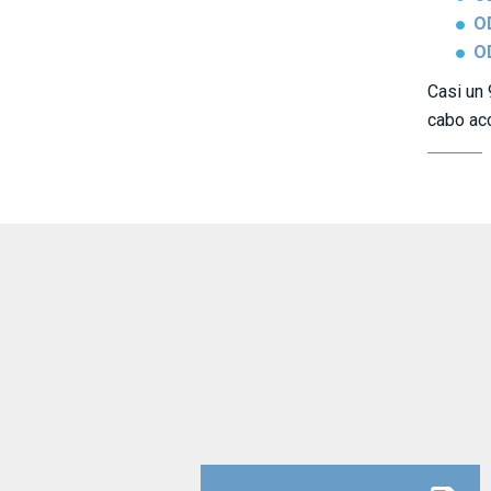
OD
OD
Casi un 
cabo ac