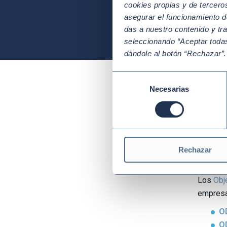
cookies propias y de tercer
asegurar el funcionamiento d
das a nuestro contenido y tr
seleccionando “Aceptar todas
dándole al botón “Rechazar”
Selección
Necesarias
de
consentimiento
Obje
y e
Rechazar
Los
Obj
empresas
OD
OD