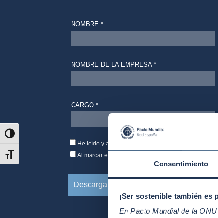
Alternar alto contraste
Alternar tamaño de letra
Consentimiento
¡Ser sostenible también es 
En Pacto Mundial de la ONU t