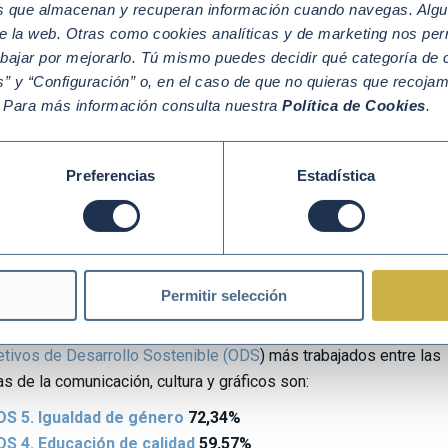
os que almacenan y recuperan información cuando navegas. Algu
e la web. Otras como cookies analíticas y de marketing nos per
abajar por mejorarlo. Tú mismo puedes decidir qué categoría de c
” y “Configuración” o, en el caso de que no quieras que recoja
. Para más información consulta nuestra
Política de Cookies
.
Preferencias
Estadística
tivos de Desarrollo Sostenible 
l sector de la comunicación, cultu
gráficos.
Permitir selección
etivos de Desarrollo Sostenible (ODS
) más trabajados entre las
 de la comunicación, cultura y gráficos son:
S 5. Igualdad de género
72,34%
S 4. Educación de calidad
59,57%