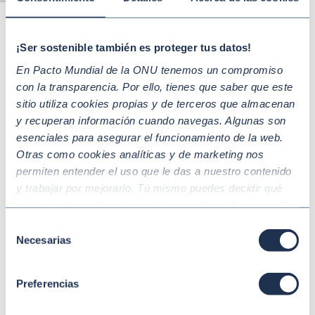
Como hemos visto, gran parte del impacto ambiental de
una compañía farmacéutica no ocurre dentro de sus
propias instalaciones, sino de manera indirecta a lo largo
¡Ser sostenible también es proteger tus datos!
de su cadena de valor. Por ello, la
reducción de las
En Pacto Mundial de la ONU tenemos un compromiso
emisiones de
Alcance 3
se ha convertido en una
con la transparencia. Por ello, tienes que saber que este
tendencia prioritaria para las empresas farmacéuticas que
sitio utiliza cookies propias y de terceros que almacenan
buscan liderar el cambio sectorial.
y recuperan información cuando navegas. Algunas son
esenciales para asegurar el funcionamiento de la web.
Este reto responde a la necesidad urgente de dar
Otras como cookies analíticas y de marketing nos
cumplimiento a normativas internacionales exigentes
permiten entender el uso que le das a nuestro contenido
como la
CSDDD
(
Directiva sobre diligencia debida de las
y trabajar por mejorarlo. Tú mismo puedes decidir qué
empresas en materia de sostenibilidad
).
categoría de cookies te gustaría permitir seleccionando
“Aceptar todas” y “Configuración” o, en el caso de que no
Para abordar este reto de la
descarbonización
, las
Selección
quieras que recojamos ninguna información dándole al
Necesarias
de
compañías registran soluciones basadas en dos puntos
botón “Rechazar”. Para más información consulta
consentimiento
clave:
nuestra
Política de Cookies
.
Preferencias
Logística verde y distribución:
descarbonización
del transporte
mediante flotas eléctricas para la