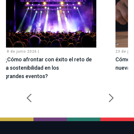
18 de junio 2026 |
23 de jul
¿Cómo afrontar con éxito el reto de
Cómo pr
la sostenibilidad en los
nueva L
grandes eventos?