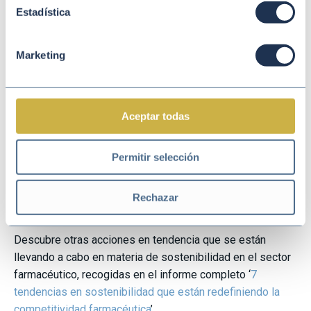
última milla y la implementación de sistemas de
Estadística
refrigeración inteligentes que optimizan el consumo
energético.
Marketing
Alianzas de neutralidad climática: cerrar acuerdos
estratégicos con proveedores de materias primas
que compartan objetivos de reducción de emisiones.
Aceptar todas
Las empresas que se unan a esta tendencia no sólo
Permitir selección
mitigarán los riesgos operativos a largo plazo, sino que
mejorarán la reputación de la marca, lo que se traduce en
una clara
ventaja competitiva
en un mercado cada vez
Rechazar
más exigente.
Descubre otras acciones en tendencia que se están
llevando a cabo en materia de sostenibilidad en el sector
farmacéutico, recogidas en el informe completo ‘
7
tendencias en sostenibilidad que están redefiniendo la
competitividad farmacéutica
’.