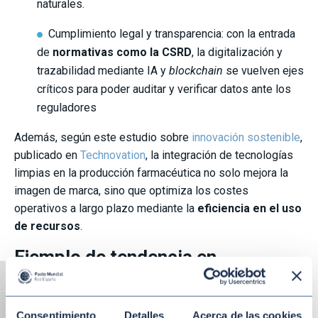
naturales.
Cumplimiento legal y transparencia: con la entrada
de
normativas como la CSRD
, la digitalización y
trazabilidad mediante IA y
blockchain
se vuelven ejes
críticos para poder auditar y verificar datos ante los
reguladores
Además, según este estudio sobre
innovación sostenible
,
publicado en
Technovation
, la integración de tecnologías
limpias en la producción farmacéutica no solo mejora la
imagen de marca, sino que optimiza los costes
operativos a largo plazo mediante la
eficiencia en el uso
de recursos
.
Ejemplo de tendencia en
sostenibilidad farmacéutica:
Alternar alto contraste
gestión del Alcance 3
Alternar tamaño de letra
Consentimiento
Detalles
Acerca de las cookies