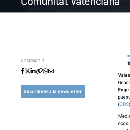
Comunitat Valenciana
COMPARTIR
t
Valen
Gener
Empre
Suscríbete a la newsletter
puest
(
ODS
Media
ecosi