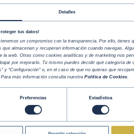
amos por la eficiencia energética, por las energías renovables 
Detalles
formación en línea con los objetivos marcados por la Unión Euro
 organizaciones reconocen con este acuerdo que las alianzas y
proteger tus datos!
mental para acelerar la ambición en la consecución de los ODS y
rollo sostenible que encuentre nuevas oportunidades de negoc
enemos un compromiso con la transparencia. Por ello, tienes que
os que almacenan y recuperan información cuando navegas. Algu
ieres formar parte del mayor movimiento mundial por la so
e la web. Otras como cookies analíticas y de marketing nos per
mpromiso.
abajar por mejorarlo. Tú mismo puedes decidir qué categoría de c
” y “Configuración” o, en el caso de que no quieras que recoja
e con mayor detalle nuestra aportación de valor consultando nu
. Para más información consulta nuestra
Política de Cookies
.
tás interesado/a, déjanos tus datos en este
FORMULARIO
y nos
e a la
DÉCADA DE ACCIÓN
!
Preferencias
Estadística
bras clave
ANZAS
Permitir selección