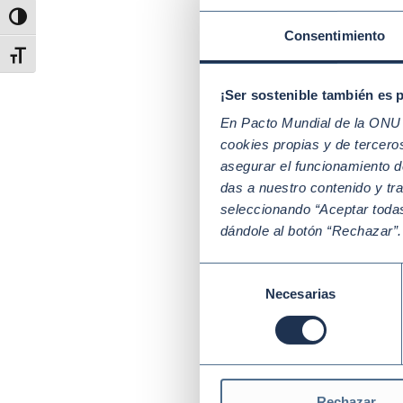
apost
Alternar alto contraste
Consentimiento
trans
Alternar tamaño de letra
Ambas
¡Ser sostenible también es 
funda
desar
En Pacto Mundial de la ONU t
cookies propias y de tercer
Si qu
asegurar el funcionamiento d
tu co
das a nuestro contenido y tr
seleccionando “Aceptar todas
Conoc
dándole al botón “Rechazar”
Si es
Selección
¡Únet
Necesarias
de
consentimiento
Pala
ALI
Rechazar