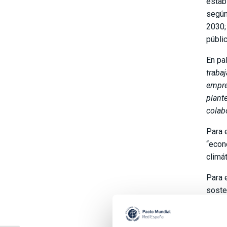
estab
según
2030;
públi
En pa
traba
empre
plant
colab
Para 
“econ
climá
Para 
soste
medio
“Desd