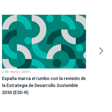
2 de marzo 2026 |
26 de 
España marca el rumbo con la revisión de
Cono
la Estrategia de Desarrollo Sostenible
sost
2030 (ESD-R)
Reco