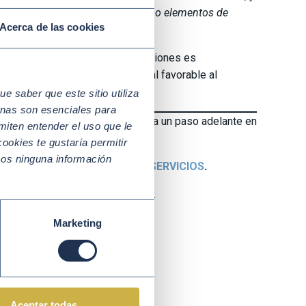
y por una movilidad sostenible como elementos de
Acerca de las cookies
pea”.
 localizar la Agenda 2030 en regiones es
 crear un ecosistema empresarial favorable al
io basadas en los ODS.
 saber que este sitio utiliza
nas son esenciales para
stenibilidad ¡HAZTE SOCIO!
y da un paso adelante en
miten entender el uso que le
ookies te gustaría permitir
mos ninguna información
estro exclusivo
CATÁLOGO DE SERVICIOS
.
 pondremos en contacto contigo.
Marketing
Aceptar todas