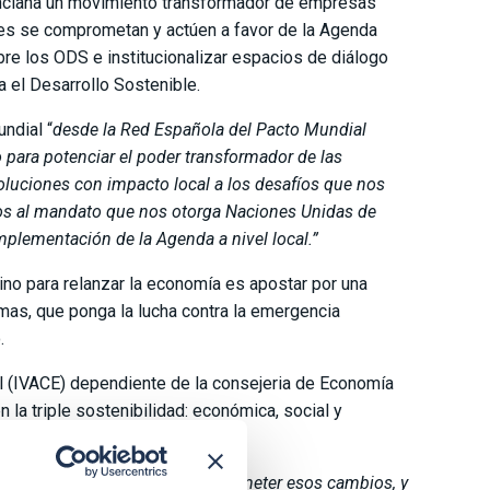
lenciana un movimiento transformador de empresas
es se comprometan y actúen a favor de la Agenda
re los ODS e institucionalizar espacios de diálogo
 el Desarrollo Sostenible.
ndial “
desde la Red Española del Pacto Mundial
para potenciar el poder transformador de las
uciones con impacto local a los desafíos que nos
mos
al mandato que nos otorga Naciones Unidas de
mplementación de la Agenda a nivel local.
”
ino para relanzar la economía es apostar por una
mas, que ponga la lucha contra la emergencia
o.
al (IVACE) dependiente de la consejeria de Economía
la triple sostenibilidad: económica, social y
squeda de financiación para acometer esos cambios, y