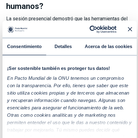
humanos?
La sesión presencial demostró que las herramientas del
acelerador son el vehículo idóneo para que las compañías
adapten sus operaciones, identifiquen tendencias de
riesgo y diseñen planes de acción alineados con lo que
Consentimiento
Detalles
Acerca de las cookies
exige Europa.
Durante la parte teórica del taller, Javier Luengo,
¡Ser sostenible también es proteger tus datos!
responsable de sostenibilidad de Parques Reunidos, nos
contó su experiencia tras haber participado en el
En Pacto Mundial de la ONU tenemos un compromiso
programa hace dos años. Admitía que el acelerador le
con la transparencia. Por ello, tienes que saber que este
había ayudado para estar “
alineado con estándares
sitio utiliza cookies propias y de terceros que almacenan
y recuperan información cuando navegas. Algunas son
internacionales” y,
también para lograr la “
inclusión de los
esenciales para asegurar el funcionamiento de la web.
Derechos Humanos y debida diligencia en toda la cadena
Otras como cookies analíticas y de marketing nos
de valor”
y la “
implementación en todos los niveles de la
permiten entender el uso que le das a nuestro contenido y
compañía
”.
trabajar por mejorarlo. Tú mismo puedes decidir qué
categoría de cookies te gustaría permitir seleccionando