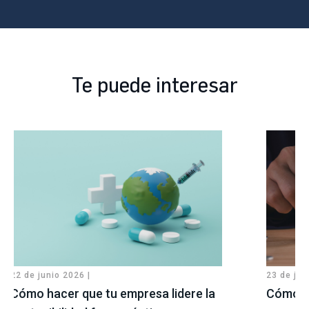
Te puede interesar
22 de junio 2026 |
23 de jul
Cómo hacer que tu empresa lidere la
Cómo pr