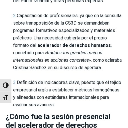
del Pacto Mundial y otras personas expertas.
Capacitación de profesionales, ya que en la consulta
sobre transposición de la CS3D se demandaban
programas formativos especializados y materiales
prácticos. Una necesidad cubierta por el propio
formato del
acelerador de derechos humanos
,
concebido para
«traducir los grandes marcos
internacionales en acciones concretas»
, como aclaraba
Cristina Sánchez en su discurso de apertura.
Definición de indicadores clave, puesto que el tejido
Alternar alto contraste
empresarial urgía a establecer métricas homogéneas
y alineadas con estándares internacionales para
Alternar tamaño de letra
evaluar sus avances.
¿Cómo fue la sesión presencial
del acelerador de derechos