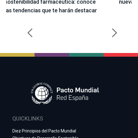
sostenibilidad farmacéutica: conoce
nueva L
las tendencias que te harán destacar
QUICKLINKS
Diez Principios del Pacto Mundial