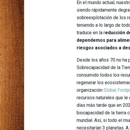
En el mundo actual, nuest
siendo rápidamente degra
sobreexplotación de los r
teniendo a lo largo de tod
traduce en la r
educción d
dependemos para alimen
riesgos asociados a de
Desde los años 70 no ha p
Sobrecapacidad de la Tier
consumido todos los recu
regenerar los ecosistemas 
organización
Global Footp
recursos naturales que le
días más tarde que en 202
biocapacidad de la tierra
mundial. Así, si todo el 
necesitarían 3 planetas. A