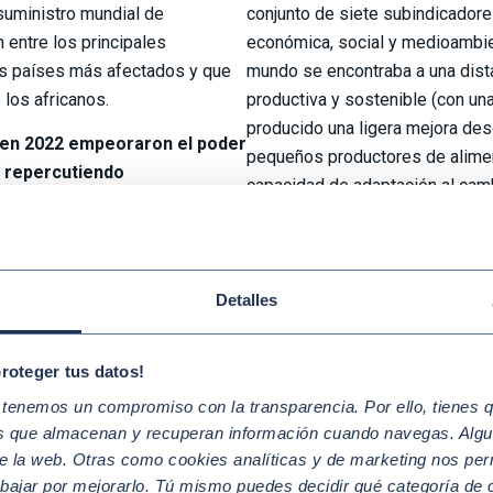
 suministro mundial de
conjunto de siete subindicador
 entre los principales
económica, social y medioambie
os países más afectados y que
mundo se encontraba a una dista
los africanos.
productiva y sostenible (con una
producido una ligera mejora de
 en 2022 empeoraron el poder
pequeños productores de aliment
, repercutiendo
capacidad de adaptación al camb
taria y los resultados
puedan gestionar los recursos n
orción de los países que se
barreras de acceso a los mercad
e manera moderada e
lemente en el 2022, alcanzando
Necesitamos una profunda re
Detalles
 %. Al mismo tiempo, la
agroalimentario para cumplir
s grupos de edad y todas las
de acabar con el hambre, gara
 el consumo de dietas poco
para toda la población y prom
proteger tus datos!
e los alimentos. Estos datos
empresas se posicionan como ac
enemos un compromiso con la transparencia. Por ello, tienes que
 lograr el objetivo del hambre
diseño y la distribución de solu
os que almacenan y recuperan información cuando navegas. Algu
para garantizar la seguridad alim
e la web. Otras como cookies analíticas y de marketing nos per
abajar por mejorarlo. Tú mismo puedes decidir qué categoría de c
empresa junto a su cadena de su