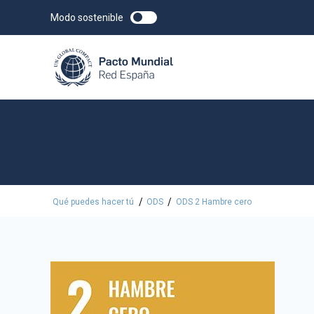
Modo sostenible
/
/
Qué puedes hacer tú
ODS
ODS 2 Hambre cero