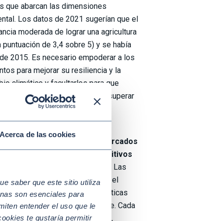
es que abarcan las dimensiones
ntal. Los datos de 2021 sugerían que el
ncia moderada de lograr una agricultura
 puntuación de 3,4 sobre 5) y se había
sde 2015. Es necesario empoderar a los
os para mejorar su resiliencia y la
io climático y facultarlos para que
aturales de forma sostenible y superar
os y servicios financieros.
forma del sistema mundial
Acerca de las cookies
 con los objetivos globales marcados
ntizar alimentos sanos y nutritivos
over la agricultura sostenible.
Las
tores a jugar un papel clave en el
 saber que este sitio utiliza
ciones efectivas, realistas y prácticas
nas son esenciales para
entaria y la agricultura sostenible. Cada
miten entender el uso que le
ookies te gustaría permitir
ministro, incluidos proveedores,