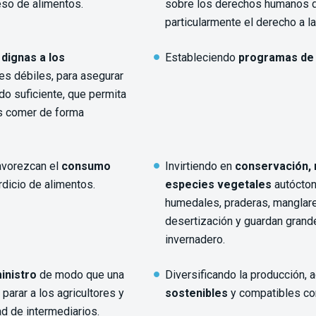
eso de alimentos.
sobre los derechos humanos d
particularmente el derecho a la
dignas a los
Estableciendo
programas de 
es débiles, para asegurar
o suficiente, que permita
s comer de forma
avorezcan el
consumo
Invirtiendo en
conservación, 
rdicio de alimentos.
especies vegetales
autócton
humedales, praderas, manglare
desertización y guardan gran
invernadero.
inistro
de modo que una
Diversificando la producción, 
parar a los agricultores y
sostenibles
y compatibles con
d de intermediarios.