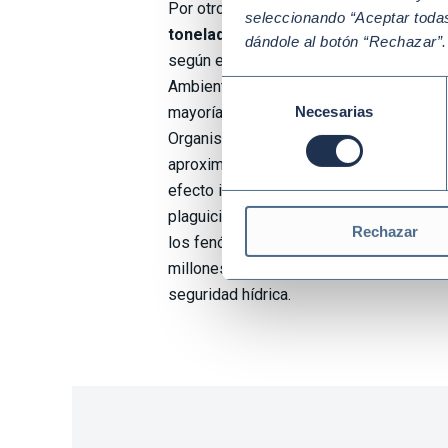
Por otro lado,
en 2022 el mundo desper
seleccionando “Aceptar todas
toneladas de alimentos, lo que equiv
dándole al botón “Rechazar”
según el informe del Programa de las N
Ambiente sobre el índice de desperdici
Selección
Necesarias
mayoría de este desperdicio se produce
de
consentimiento
Organismo Internacional de la Energía At
aproximadamente el 30 % del total de 
efecto invernadero, principalmente por e
plaguicidas y desechos animales. El IP
Rechazar
los fenómenos meteorológicos y climát
millones de personas a una grave insegu
seguridad hídrica.