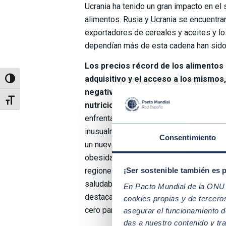
Ucrania ha tenido un gran impacto en el
alimentos. Rusia y Ucrania se encuentran
exportadores de cereales y aceites y l
dependían más de esta cadena han sido 
Los precios récord de los alimentos
adquisitivo y el acceso a los mismos
Alternar alto contraste
negativamente en la seguridad alimen
Alternar tamaño de letra
nutricionales
. A nivel mundial, la prop
enfrentaron a un aumento de precios d
inusualmente altos aumentó considerab
Consentimiento
un nuevo récord con un aumento del 58,1
obesidad sigue aumentando en todos lo
regiones impulsada en gran medida por
¡Ser sostenible también es 
saludables y por un claro mal reparto d
En Pacto Mundial de la ONU t
destacan el inmenso desafío que supone
cookies propias y de tercer
cero para 2030.
asegurar el funcionamiento d
das a nuestro contenido y tr