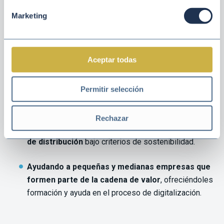
Desarrollando tecnologías eficientes y
Marketing
sostenibles
para mejorar la gestión de los recursos
naturales en las actividades de la empresa y para
disminuir el impacto medioambiental.
Aceptar todas
Invirtiendo en I+D+i,
para fomentar el desarrollo
Permitir selección
tecnológico y la innovación en las actividades de la
empresa.
Rechazar
Innovando a lo largo de todo el sistema logístico
de distribución
bajo criterios de sostenibilidad.
Ayudando a pequeñas y medianas empresas que
formen parte de la cadena de valor
, ofreciéndoles
formación y ayuda en el proceso de digitalización.