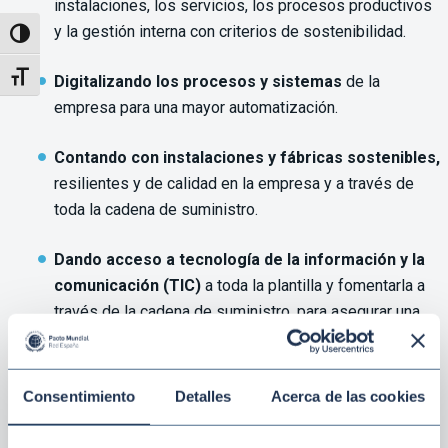
instalaciones, los servicios, los procesos productivos
y la gestión interna con criterios de sostenibilidad.
Alternar alto contraste
Alternar tamaño de letra
Digitalizando los procesos y sistemas
de la
empresa para una mayor automatización.
Contando con instalaciones y fábricas sostenibles,
resilientes y de calidad en la empresa y a través de
toda la cadena de suministro.
Dando acceso a tecnología de la información y la
comunicación (TIC)
a toda la plantilla y fomentarla a
través de la cadena de suministro, para asegurar una
comunicación fluida en toda la cadena de valor.
Formando a todas las personas empleadas a lo
Consentimiento
Detalles
Acerca de las cookies
largo de la cadena de valor.