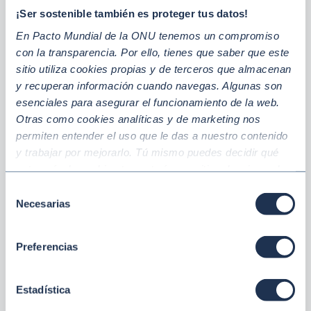
Utilizando tecnologías disruptivas en la empresa
¡Ser sostenible también es proteger tus datos!
con un enfoque de sostenibilidad
, tales como el big
En Pacto Mundial de la ONU tenemos un compromiso
data, la inteligencia artificial o el internet de las cosas.
con la transparencia. Por ello, tienes que saber que este
sitio utiliza cookies propias y de terceros que almacenan
Fomentando el uso de combustibles renovables
y recuperan información cuando navegas. Algunas son
alternativos
al fósil en las actividades y operaciones
esenciales para asegurar el funcionamiento de la web.
de la empresa.
Otras como cookies analíticas y de marketing nos
permiten entender el uso que le das a nuestro contenido
Adaptando la empresa a una economía baja en
y trabajar por mejorarlo. Tú mismo puedes decidir qué
categoría de cookies te gustaría permitir seleccionando
carbono
, reduciendo las emisiones de CO2 y
“Aceptar todas” y “Configuración” o, en el caso de que no
promoviendo la eficiencia energética.
Selección
quieras que recojamos ninguna información dándole al
Necesarias
de
botón “Rechazar”. Para más información consulta
Fomentando las relaciones comerciales con las
consentimiento
nuestra
Política de Cookies
.
pequeñas y medianas empresas a través de la
Preferencias
cadena de valor,
promoviendo entre ellas la
capacidad tecnológica y la gestión de la innovación
Estadística
para fomentar el crecimiento industrial sostenible.