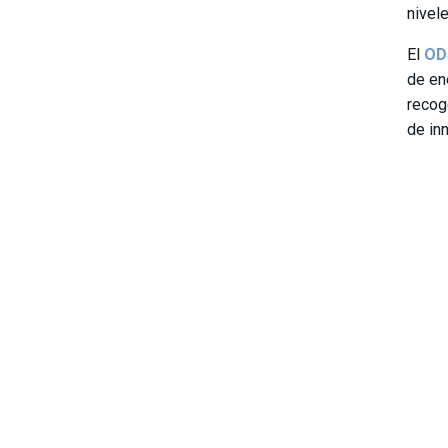
nivel
El
OD
de en
recog
de in