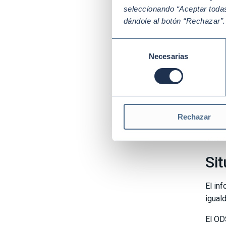
el cli
seleccionando “Aceptar todas
dándole al botón “Rechazar”
Re
Selección
Pero 
Necesarias
de
relat
consentimiento
presi
viejo
un in
que a
Rechazar
númer
ha em
Si
El in
igual
El OD