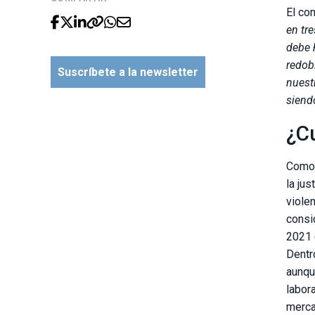
El co
en tr
debe 
redob
Suscríbete a la newsletter
nuest
siend
¿Cu
Como 
la jus
viole
consi
2021 
Dentr
aunqu
labor
merca