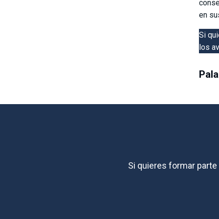
conse
en su
Si qu
los a
Pala
Si quieres formar part