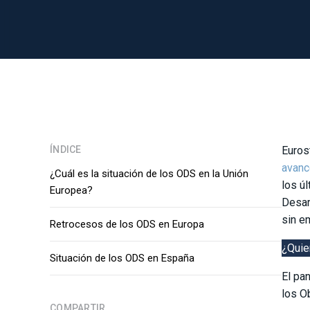
ÍNDICE
Eurost
avanc
¿Cuál es la situación de los ODS en la Unión
los ú
Europea?
Desar
sin e
Retrocesos de los ODS en Europa
¿Quie
Situación de los ODS en España
El pa
los O
COMPARTIR