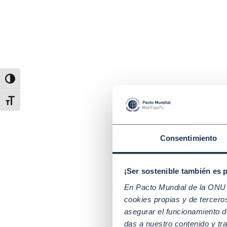
Alternar alto contraste
Alternar tamaño de letra
Consentimiento
¡Ser sostenible también es 
En Pacto Mundial de la ONU t
Otros
cookies propias y de tercer
subma
asegurar el funcionamiento d
desig
das a nuestro contenido y tr