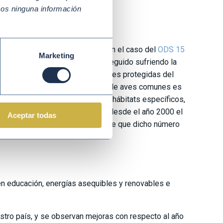
mos ninguna información
ivos de Desarrollo Sostenible. En el caso del
ODS 15
Marketing
istemas y la biodiversidad han seguido sufriendo la
cie forestal y las áreas terrestres protegidas del
ciendo. Por ejemplo, la presencia de aves comunes es
mentos, muchas de ellas necesitan hábitats específicos,
es amenazadas. Se estima que desde el año 2000 el
Aceptar todas
chos años de decadencia, parece que dicho número
en educación, energías asequibles y renovables e
estro país, y se observan mejoras con respecto al año