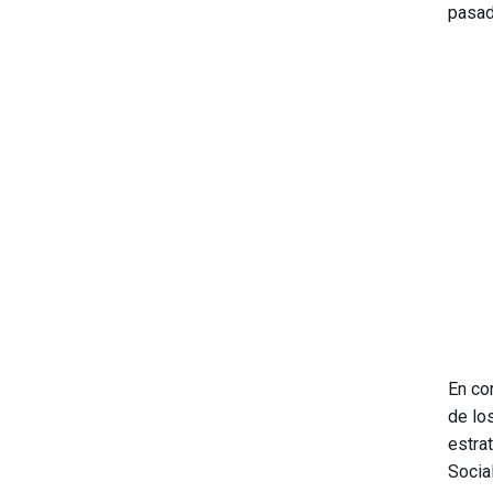
pasad
En co
de lo
estra
Socia