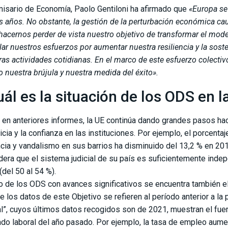
misario de Economía, Paolo Gentiloni ha afirmado que
«Europa se
es años. No obstante, la gestión de la perturbación económica ca
hacernos perder de vista nuestro objetivo de transformar el mode
lar nuestros esfuerzos por aumentar nuestra resiliencia y la sos
ras actividades cotidianas. En el marco de este esfuerzo colectiv
o nuestra brújula y nuestra medida del éxito».
ál es la situación de los ODS en 
en anteriores informes, la UE continúa dando grandes pasos hac
ticia y la confianza en las instituciones. Por ejemplo, el porcent
ncia y vandalismo en sus barrios ha disminuido del 13,2 % en 20
dera que el sistema judicial de su país es suficientemente ind
(del 50 al 54 %).
o de los ODS con avances significativos se encuentra también e
e los datos de este Objetivo se refieren al período anterior a la
al”, cuyos últimos datos recogidos son de 2021, muestran el fue
do laboral del año pasado. Por ejemplo, la tasa de empleo aume