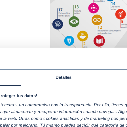
Detalles
proteger tus datos!
enemos un compromiso con la transparencia. Por ello, tienes que
 avances han sido moderados, como los logrados en los ámbitos 
os que almacenan y recuperan información cuando navegas. Algu
rina
(
ODS 14
), la igualdad de género (
ODS 5
), las ciudades y c
e la web. Otras como cookies analíticas y de marketing nos per
ualdades (
ODS 10
), el consumo y la producción responsables (
O
abajar por mejorarlo. Tú mismo puedes decidir qué categoría de c