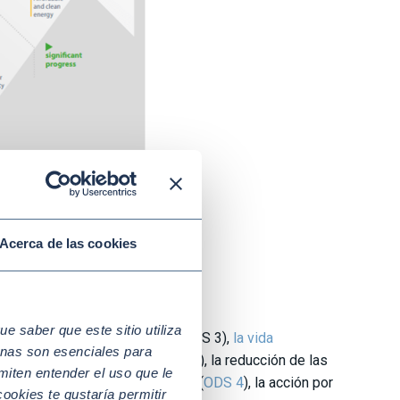
Acerca de las cookies
 saber que este sitio utiliza
de la “Salud y el bienestar “(ODS 3),
la vida
nas son esenciales para
omunidades sostenibles (
ODS 11
), la reducción de las
miten entender el uso que le
DS 12
), la educación de calidad (
ODS 4
), la acción por
ookies te gustaría permitir