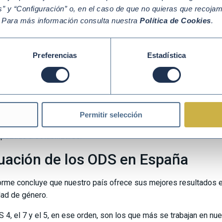
ma (
ODS 13
) y el hambre cero (
ODS 2
).
” y “Configuración” o, en el caso de que no quieras que recoja
. Para más información consulta nuestra
Política de Cookies
.
trocesos de los ODS en Europa
no todo han sido pasos adelante en la consecución de los Objet
Preferencias
Estadística
ivo a la vida de ecosistemas terrestres se observa que los ecos
ón de las actividades humanas. Aunque ha incrementado la superfi
 continente, la presión sobre la biodiversidad ha continuado cre
dicador de la biodiversidad, ya que, para criarse y encontrar ali
 menudo albergan también muchas especies vegetales y animal
Permitir selección
o de aves comunes ha disminuido un 10%. Sin embargo, tras mu
pezado a estabilizarse.
tuación de los ODS en España
forme concluye que nuestro país ofrece sus mejores resultados 
dad de género.
S 4, el 7 y el 5, en ese orden, son los que más se trabajan en nu